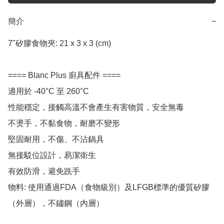
簡介
−
7"矽膠食物夾: 21 x 3 x 3 (cm)

==== Blanc Plus 廚具配件 ====

適用於 -40°C 至 260°C

性能穩定，接觸高溫不會產生有害物質，安全無毒

不燙手，不黏食物，耐磨不變形

堅固耐用，不傷、不沾鍋具

無接駁位設計，易潔衛生

有效防滑，避免跣手

物料: 使用通過FDA（食物級別）及LFGB標準的優質矽膠