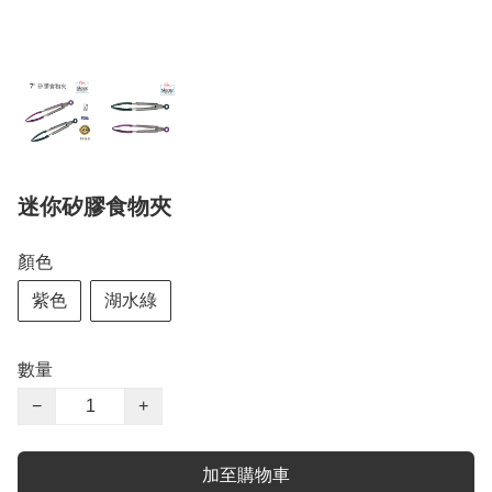
迷你矽膠食物夾
顏色
紫色
湖水綠
數量
−
+
加至購物車