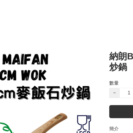
納朗B
炒鍋
數量
−
簡介