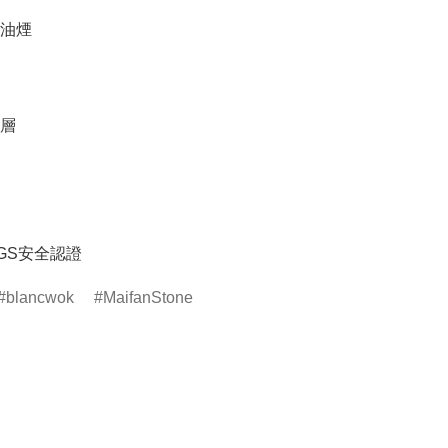
油煙

層

GS安全認證
blancwok
MaifanStone