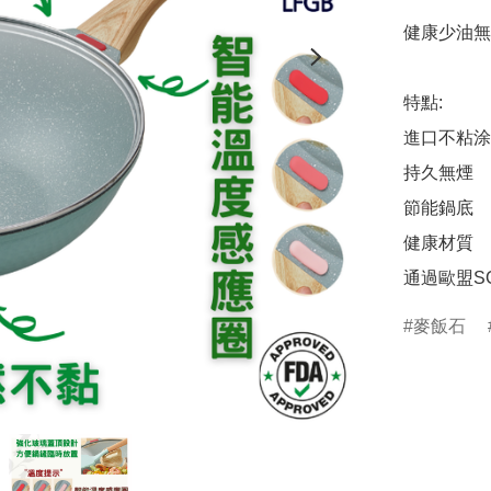
健康少油無
特點:

進口不粘涂
持久無煙

節能鍋底

健康材質

通過歐盟S
麥飯石