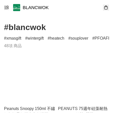
BLANCWOK
#blancwok
xmasgift
wintergift
heatech
souplover
PFOAFR
48項 商品
Peanuts Snoopy 150ml 不鏽
PEANUTS 75週年硅藻耐熱