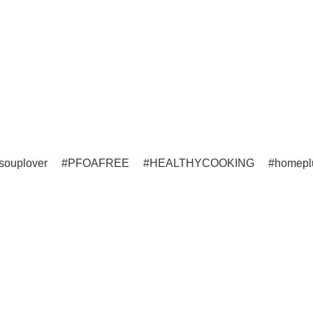
souplover
PFOAFREE
HEALTHYCOOKING
homepl