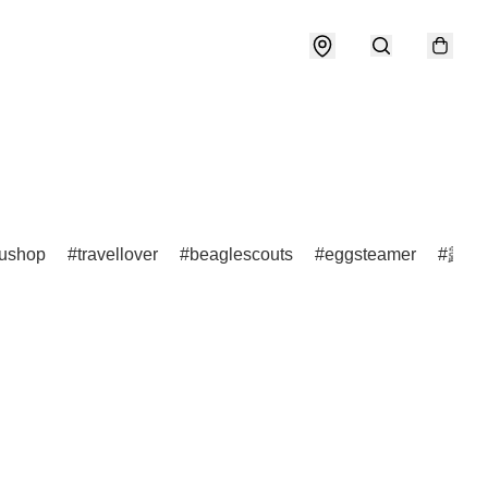
ushop
travellover
beaglescouts
eggsteamer
露營