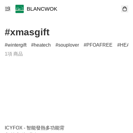
BLANCWOK
#xmasgift
wintergift
heatech
souplover
PFOAFREE
HEAL
1項 商品
ICYFOX - 智能發熱多功能背