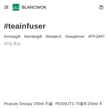
BLANCWOK
#teainfuser
xmasgift
wintergift
heatech
souplover
PFOAFR
10項 商品
Peanuts Snoopy 150ml 不鏽
PEANUTS 75週年150ml 不