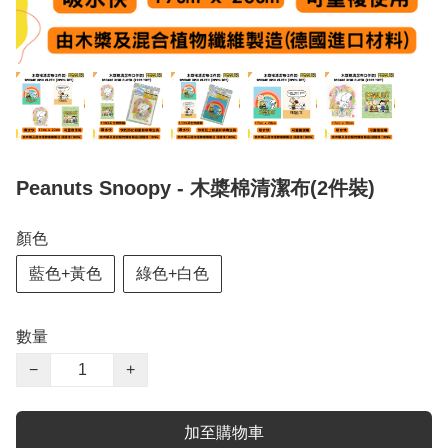
Peanuts Snoopy - 木槳棉清潔布(2件裝)
顏色
藍色+黃色
綠色+白色
數量
−
+
加至購物車